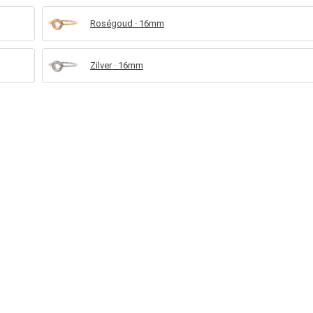
Roségoud · 16mm
Zilver · 16mm