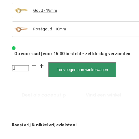
Goud · 19mm
Roségoud · 18mm
Op voorraad | voor 15:00 besteld - zelfde dag verzonden
4058
Toevoegen aan winkelwagen
Rond
Open
aantal
Deel als cadeautip
Vind een winkel
Roestvrij & nikkelvrij edelstaal