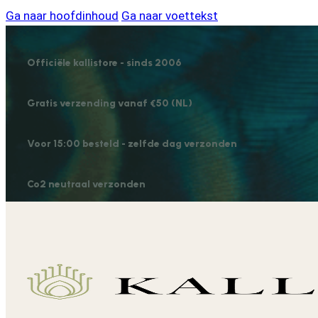
Ga naar hoofdinhoud
Ga naar voettekst
Officiële kallistore - sinds 2006
Gratis verzending vanaf €50 (NL)
Voor 15:00 besteld - zelfde dag verzonden
Co2 neutraal verzonden