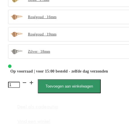
Roségoud · 16mm
Roségoud · 19mm
Zilver · 18mm
Op voorraad | voor 15:00 besteld - zelfde dag verzonden
4060
Toevoegen aan winkelwagen
Zegel
aantal
Deel als cadeautip
Vind een winkel