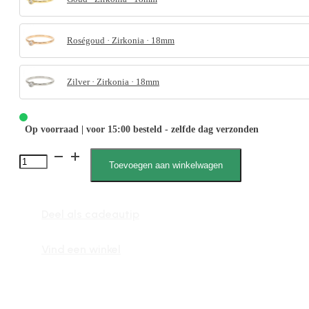
Roségoud · Zirkonia · 18mm
Zilver · Zirkonia · 18mm
Op voorraad | voor 15:00 besteld - zelfde dag verzonden
4065
Toevoegen aan winkelwagen
Zirkonia
Steen
Deel als cadeautip
aantal
Vind een winkel