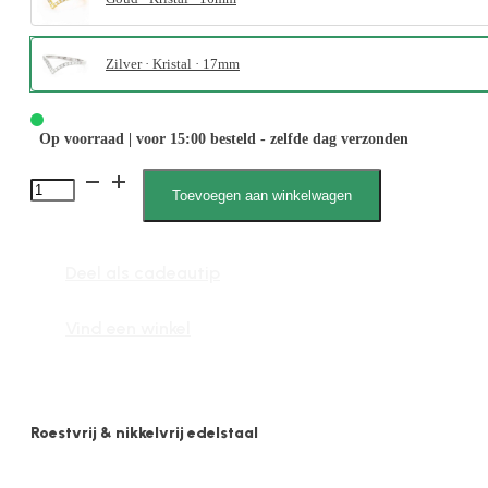
Zilver · Kristal · 17mm
Op voorraad | voor 15:00 besteld - zelfde dag verzonden
4106
Toevoegen aan winkelwagen
V-
Crystal
Deel als cadeautip
aantal
Vind een winkel
Roestvrij & nikkelvrij edelstaal