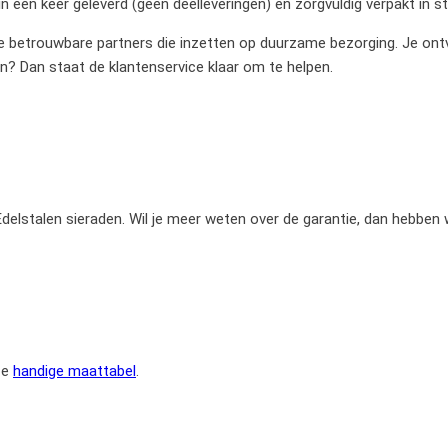
 één keer geleverd (geen deelleveringen) en zorgvuldig verpakt in 
betrouwbare partners die inzetten op duurzame bezorging. Je ontvan
en? Dan staat de klantenservice klaar om te helpen.
e Edelstalen sieraden. Wil je meer weten over de garantie, dan hebben
ze
handige maattabel
.