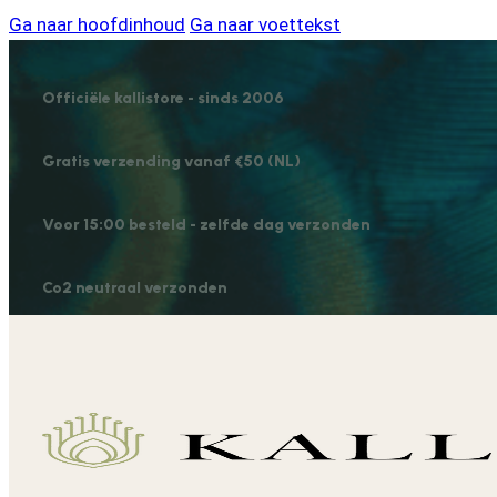
Ga naar hoofdinhoud
Ga naar voettekst
Officiële kallistore - sinds 2006
Gratis verzending vanaf €50 (NL)
Voor 15:00 besteld - zelfde dag verzonden
Co2 neutraal verzonden