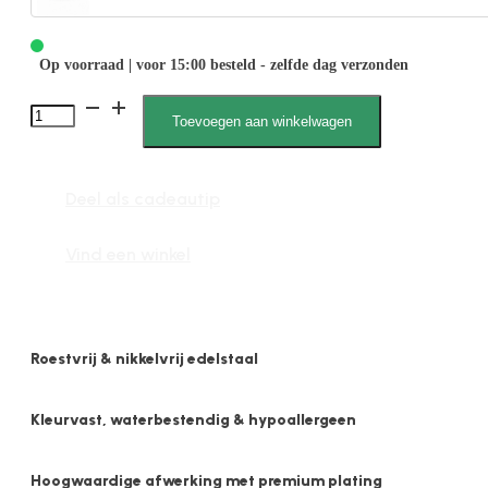
Op voorraad | voor 15:00 besteld - zelfde dag verzonden
4109
Toevoegen aan winkelwagen
Ring
Crystal
Deel als cadeautip
Stenen
aantal
Vind een winkel
Roestvrij & nikkelvrij edelstaal
Kleurvast, waterbestendig & hypoallergeen
Hoogwaardige afwerking met premium plating