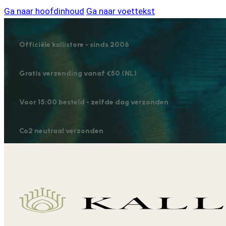
Ga naar hoofdinhoud
Ga naar voettekst
Officiële kallistore - sinds 2006
Gratis verzending vanaf €50 (NL)
Voor 15:00 besteld - zelfde dag verzonden
Co2 neutraal verzonden