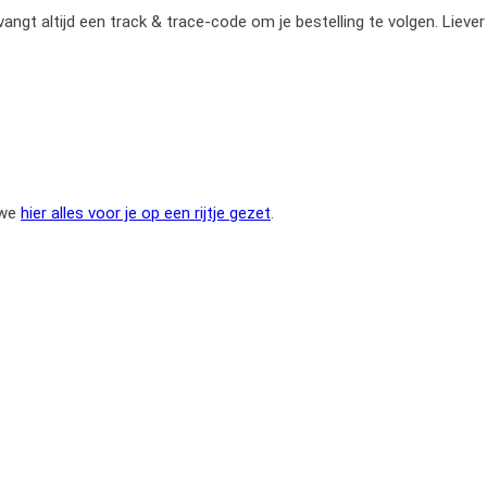
gt altijd een track & trace-code om je bestelling te volgen. Liever
 we
hier alles voor je op een rijtje gezet
.