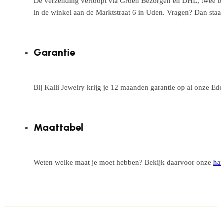
De verzending verloopt via Groen Bezorgen en DHL, twee betr
in de winkel aan de Marktstraat 6 in Uden. Vragen? Dan staa
Garantie
Bij Kalli Jewelry krijg je 12 maanden garantie op al onze E
Maattabel
Weten welke maat je moet hebben? Bekijk daarvoor onze
ha