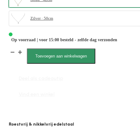
Zilver · 50cm
Op voorraad | voor 15:00 besteld - zelfde dag verzonden
Benthe
Toevoegen aan winkelwagen
52
Parel
Deel als cadeautip
aantal
Vind een winkel
Roestvrij & nikkelvrij edelstaal