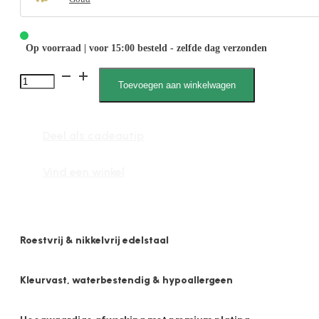
Op voorraad | voor 15:00 besteld - zelfde dag verzonden
Bobbi
Toevoegen aan winkelwagen
041925
Bolletje
Deel als cadeautip
3mm
aantal
Vind een winkel
Roestvrij & nikkelvrij edelstaal
Kleurvast, waterbestendig & hypoallergeen