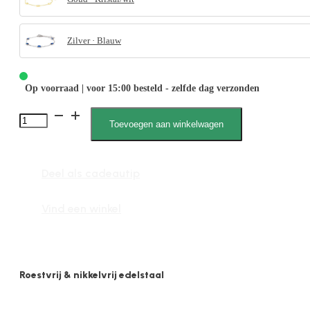
Zilver · Blauw
Op voorraad | voor 15:00 besteld - zelfde dag verzonden
Coco
Toevoegen aan winkelwagen
022678,
Schakelarmband,
Deel als cadeautip
steen,
1mm
Vind een winkel
aantal
Roestvrij & nikkelvrij edelstaal