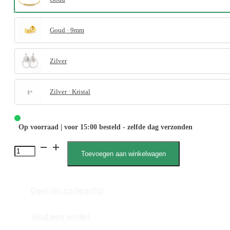
Goud · 9mm
Zilver
Zilver · Kristal
Op voorraad | voor 15:00 besteld - zelfde dag verzonden
Elisa
Toevoegen aan winkelwagen
020008,
Schakelarmband,
Deel als cadeautip
Dubbele
ketting,
Vind een winkel
Bolletjes,