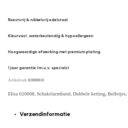
1m
aantal
Roestvrij & nikkelvrij edelstaal
Kleurvast, waterbestendig & hypoallergeen
Hoogwaardige afwerking met premium plating
1 jaar garantie (m.u.v. specials)
Artikelcode
02000810
Elisa 020008, Schakelarmband, Dubbele ketting, Bolletjes,
Verzendinformatie