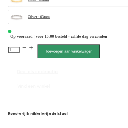
Zilver · 63mm
Op voorraad | voor 15:00 besteld - zelfde dag verzonden
Emma
Toevoegen aan winkelwagen
2013
XL
Deel als cadeautip
aantal
Vind een winkel
Roestvrij & nikkelvrij edelstaal