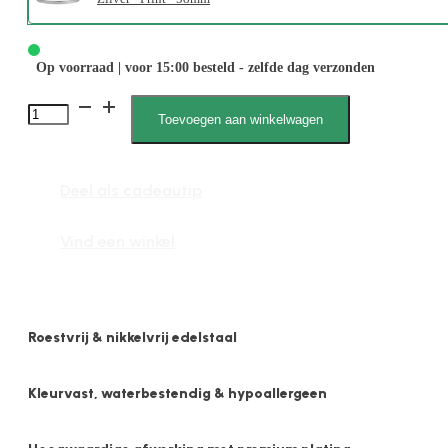
Op voorraad | voor 15:00 besteld - zelfde dag verzonden
Evi
Toevoegen aan winkelwagen
2126
M
Deel als cadeautip
aantal
Vind een winkel
Roestvrij & nikkelvrij edelstaal
Kleurvast, waterbestendig & hypoallergeen