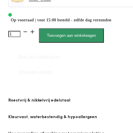
Op voorraad | voor 15:00 besteld - zelfde dag verzonden
Feline
Toevoegen aan winkelwagen
2185
L
Deel als cadeautip
aantal
Vind een winkel
Roestvrij & nikkelvrij edelstaal
Kleurvast, waterbestendig & hypoallergeen