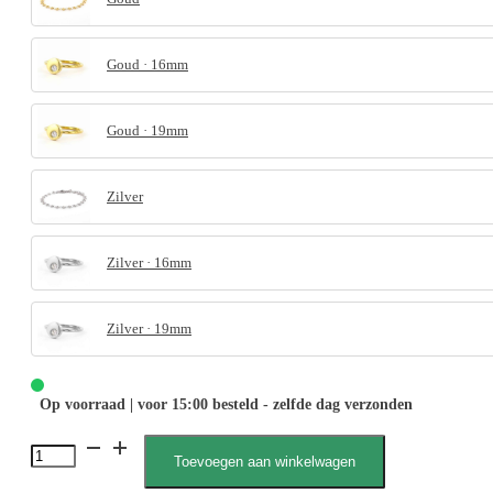
Goud · 16mm
Goud · 19mm
Zilver
Zilver · 16mm
Zilver · 19mm
Op voorraad | voor 15:00 besteld - zelfde dag verzonden
Fem
Toevoegen aan winkelwagen
040004,