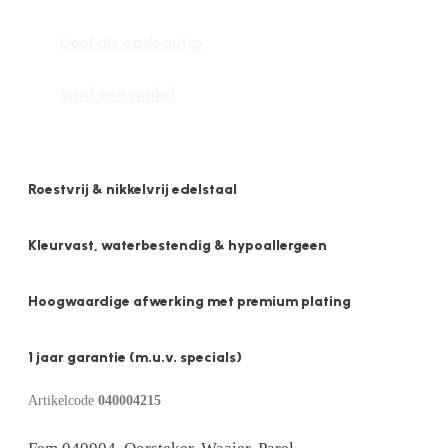
Oorsteker,
Deel als cadeautip
Waaier,
Parel
Vind een winkel
aantal
Roestvrij & nikkelvrij edelstaal
Kleurvast, waterbestendig & hypoallergeen
Hoogwaardige afwerking met premium plating
1 jaar garantie (m.u.v. specials)
Artikelcode
040004215