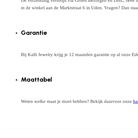
De verzending verloopt via Groen Bezorgen en DHL, twee betr
in de winkel aan de Marktstraat 6 in Uden. Vragen? Dan staa
Garantie
Bij Kalli Jewelry krijg je 12 maanden garantie op al onze E
Maattabel
Weten welke maat je moet hebben? Bekijk daarvoor onze
ha