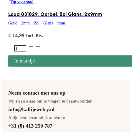
Op voorraad
Loua 031829, Oorbel, Bol Glans, 2x9mm
Goud · 2mm · Bol · Glans · 9mm
€
14,99
Incl. Btw
Loua
031829,
In mandje
Oorbel,
Bol
Glans,
2x9mm
Neem contact met ons op
aantal
Wij staan klaar om je vragen te beantwoorden
info@kallijewelry.nl
Altijd een persoonlijk antwoord
+31 (0) 413 250 787