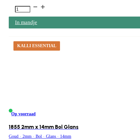
Hester
1862
In mandje
4mm
x
16mm
KALLI ESSENTIAL
Bol
Glans
aantal
Op voorraad
1855 2mm x 14mm Bol Glans
Goud · 2mm · Bol · Glans · 14mm