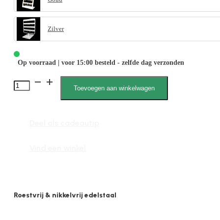
Zilver
Op voorraad | voor 15:00 besteld - zelfde dag verzonden
Isabel
Toevoegen aan winkelwagen
7006,
display
Deel als cadeautip
staal,
gevuld,
Vind een winkel
creolen,
goud
aantal
Roestvrij & nikkelvrij edelstaal