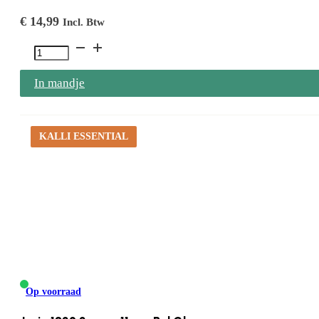
€
14,99
Incl. Btw
1855
2mm
In mandje
x
14mm
Bol
KALLI ESSENTIAL
Glans
aantal
Op voorraad