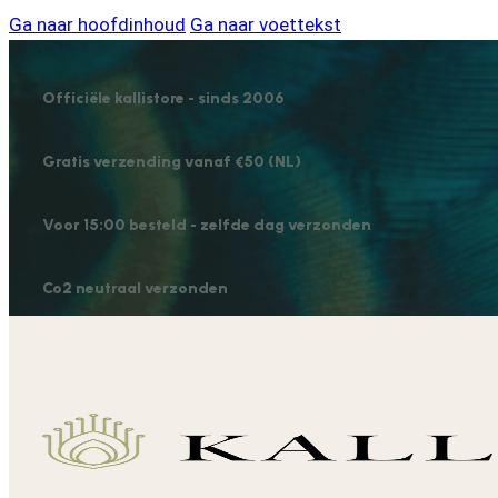
Ga naar hoofdinhoud
Ga naar voettekst
Officiële kallistore - sinds 2006
Gratis verzending vanaf €50 (NL)
Voor 15:00 besteld - zelfde dag verzonden
Co2 neutraal verzonden