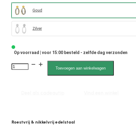
Goud
Zilver
Op voorraad | voor 15:00 besteld - zelfde dag verzonden
Izzy
Toevoegen aan winkelwagen
050014,
Oorhanger,
Ovaal
Deel als cadeautip
Vind een winkel
Open
aantal
Roestvrij & nikkelvrij edelstaal