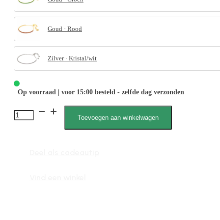
Goud · Rood
Zilver · Kristal/wit
Op voorraad | voor 15:00 besteld - zelfde dag verzonden
Janah
Toevoegen aan winkelwagen
022584
aantal
Deel als cadeautip
Vind een winkel