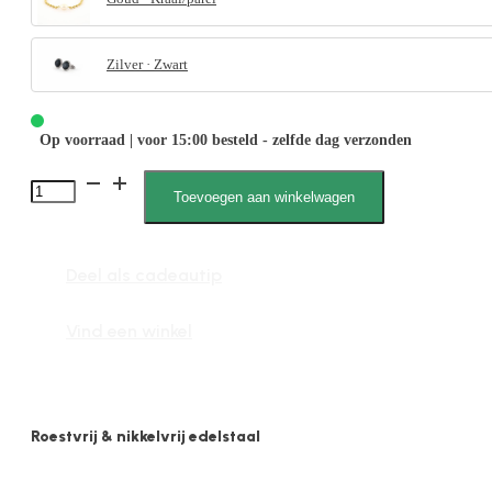
Zilver · Zwart
Op voorraad | voor 15:00 besteld - zelfde dag verzonden
Jolijn
Toevoegen aan winkelwagen
020022
Enkele
Deel als cadeautip
parel
Ø
Vind een winkel
1.3cm
aantal
Roestvrij & nikkelvrij edelstaal