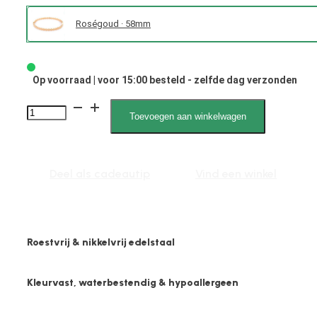
Roségoud · 58mm
Op voorraad | voor 15:00 besteld - zelfde dag verzonden
Lara
Toevoegen aan winkelwagen
2170
M
aantal
Deel als cadeautip
Vind een winkel
Roestvrij & nikkelvrij edelstaal
Kleurvast, waterbestendig & hypoallergeen