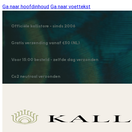
Ga naar hoofdinhoud
Ga naar voettekst
Officiële kallistore - sinds 2006
Gratis verzending vanaf €50 (NL)
Voor 15:00 besteld - zelfde dag verzonden
Co2 neutraal verzonden