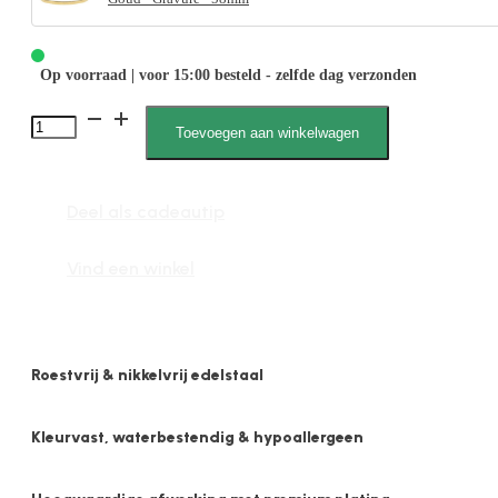
Op voorraad | voor 15:00 besteld - zelfde dag verzonden
Lena
Toevoegen aan winkelwagen
2168
M
Deel als cadeautip
aantal
Vind een winkel
Roestvrij & nikkelvrij edelstaal
Kleurvast, waterbestendig & hypoallergeen