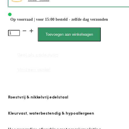
Op voorraad | voor 15:00 besteld - zelfde dag verzonden
Lexie
Toevoegen aan winkelwagen
010018
M
Deel als cadeautip
aantal
Vind een winkel
Roestvrij & nikkelvrij edelstaal
Kleurvast, waterbestendig & hypoallergeen