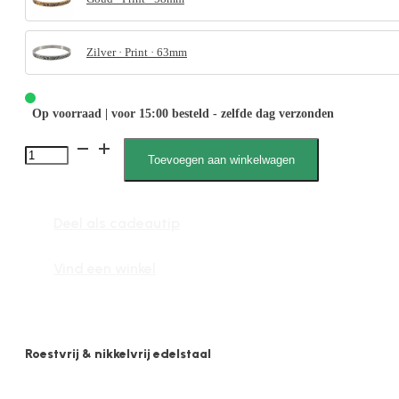
Zilver · Print · 63mm
Op voorraad | voor 15:00 besteld - zelfde dag verzonden
Lieke
Toevoegen aan winkelwagen
2152
M
Deel als cadeautip
aantal
Vind een winkel
Roestvrij & nikkelvrij edelstaal