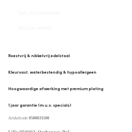
Oorhanger,
Deel als cadeautip
Bol
aantal
Vind een winkel
Roestvrij & nikkelvrij edelstaal
Kleurvast, waterbestendig & hypoallergeen
Hoogwaardige afwerking met premium plating
1 jaar garantie (m.u.v. specials)
Artikelcode
0500031100