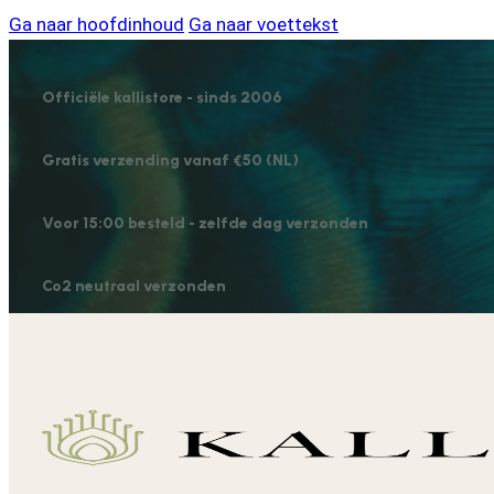
Ga naar hoofdinhoud
Ga naar voettekst
Officiële kallistore - sinds 2006
Gratis verzending vanaf €50 (NL)
Voor 15:00 besteld - zelfde dag verzonden
Co2 neutraal verzonden