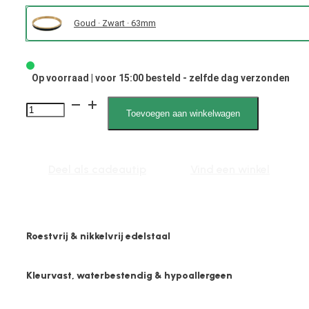
Goud · Zwart · 63mm
Op voorraad | voor 15:00 besteld - zelfde dag verzonden
Lynn
Toevoegen aan winkelwagen
2156
L
aantal
Deel als cadeautip
Vind een winkel
Roestvrij & nikkelvrij edelstaal
Kleurvast, waterbestendig & hypoallergeen