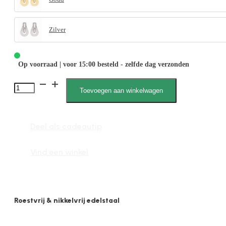
Zilver
Op voorraad | voor 15:00 besteld - zelfde dag verzonden
Mare
Toevoegen aan winkelwagen
010013
M
Deel als cadeautip
aantal
Vind een winkel
Roestvrij & nikkelvrij edelstaal