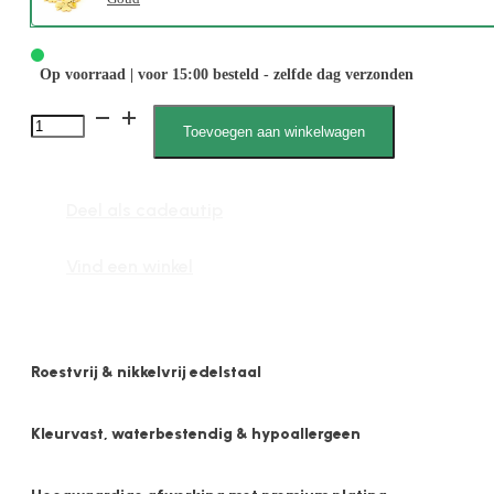
Op voorraad | voor 15:00 besteld - zelfde dag verzonden
Marie
Toevoegen aan winkelwagen
050004
G
Deel als cadeautip
aantal
Vind een winkel
Roestvrij & nikkelvrij edelstaal
Kleurvast, waterbestendig & hypoallergeen