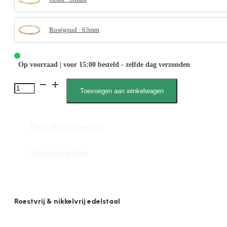
Roségoud · 63mm
Op voorraad | voor 15:00 besteld - zelfde dag verzonden
Milou
Toevoegen aan winkelwagen
2120
M
Deel als cadeautip
aantal
Vind een winkel
Roestvrij & nikkelvrij edelstaal