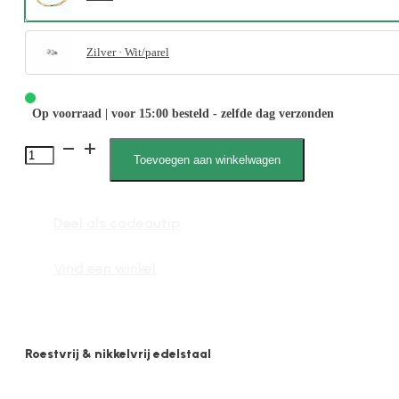
Zilver · Wit/parel
Op voorraad | voor 15:00 besteld - zelfde dag verzonden
Mina
Toevoegen aan winkelwagen
020025,
Schakelarmband,
Deel als cadeautip
Dubbele
ketting
Vind een winkel
Slangen
aantal
Roestvrij & nikkelvrij edelstaal