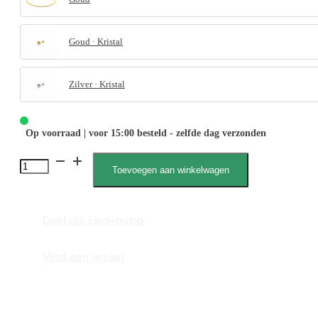
Goud · Kristal
Zilver · Kristal
Op voorraad | voor 15:00 besteld - zelfde dag verzonden
Niene
Toevoegen aan winkelwagen
050009,
Oorhanger,
Deel als cadeautip
Cirkels
Streepjes
Vind een winkel
aantal