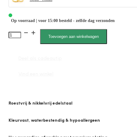
Op voorraad | voor 15:00 besteld - zelfde dag verzonden
Noëlle
Toevoegen aan winkelwagen
030004
Z
Deel als cadeautip
aantal
Vind een winkel
Roestvrij & nikkelvrij edelstaal
Kleurvast, waterbestendig & hypoallergeen