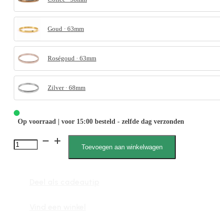
Goud · 63mm
Roségoud · 63mm
Zilver · 68mm
Op voorraad | voor 15:00 besteld - zelfde dag verzonden
Noor
Toevoegen aan winkelwagen
012119
XL
Deel als cadeautip
aantal
Vind een winkel