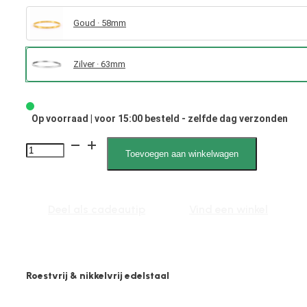
Goud · 58mm
Zilver · 63mm
Op voorraad | voor 15:00 besteld - zelfde dag verzonden
Nora
Toevoegen aan winkelwagen
012108
L
aantal
Deel als cadeautip
Vind een winkel
Roestvrij & nikkelvrij edelstaal