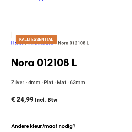
KALLI ESSENTIAL
Home
/
Armbanden
/
Nora 012108 L
Nora 012108 L
Zilver · 4mm · Plat · Mat · 63mm
€
24,99
Incl. Btw
Andere kleur/maat nodig?