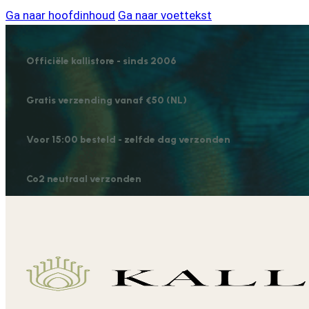
Ga naar hoofdinhoud
Ga naar voettekst
Officiële kallistore - sinds 2006
Gratis verzending vanaf €50 (NL)
Voor 15:00 besteld - zelfde dag verzonden
Co2 neutraal verzonden