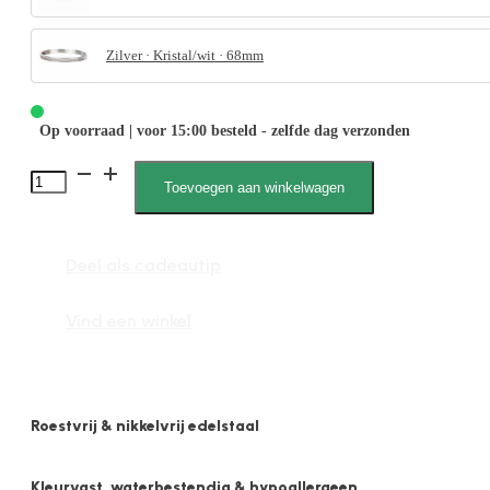
Zilver · Kristal/wit · 68mm
Op voorraad | voor 15:00 besteld - zelfde dag verzonden
Olivia
Toevoegen aan winkelwagen
2067
M
Deel als cadeautip
aantal
Vind een winkel
Roestvrij & nikkelvrij edelstaal
Kleurvast, waterbestendig & hypoallergeen