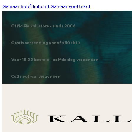
Ga naar hoofdinhoud
Ga naar voettekst
Officiële kallistore - sinds 2006
Gratis verzending vanaf €50 (NL)
Voor 15:00 besteld - zelfde dag verzonden
Co2 neutraal verzonden