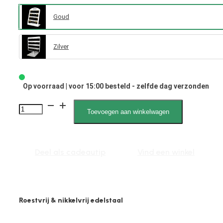
Goud
Zilver
Op voorraad | voor 15:00 besteld - zelfde dag verzonden
Puck
Toevoegen aan winkelwagen
7002,
display,
gevuld,
Deel als cadeautip
Vind een winkel
creolen,
goud
aantal
Roestvrij & nikkelvrij edelstaal