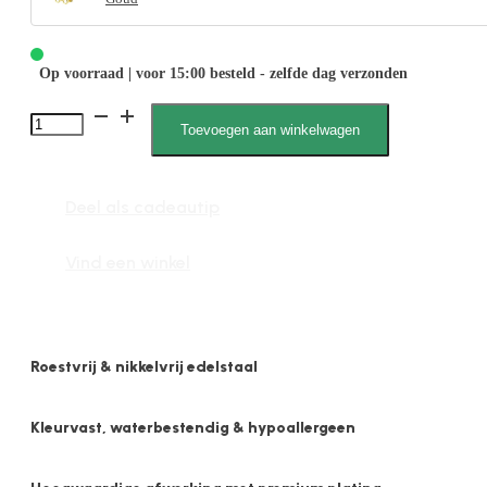
Op voorraad | voor 15:00 besteld - zelfde dag verzonden
Robin
Toevoegen aan winkelwagen
041934
Open
Deel als cadeautip
cirkel
6mm
Vind een winkel
aantal
Roestvrij & nikkelvrij edelstaal
Kleurvast, waterbestendig & hypoallergeen