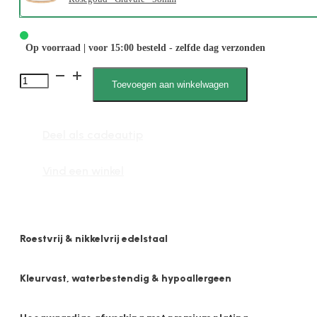
Op voorraad | voor 15:00 besteld - zelfde dag verzonden
Romée
Toevoegen aan winkelwagen
2167
M
Deel als cadeautip
aantal
Vind een winkel
Roestvrij & nikkelvrij edelstaal
Kleurvast, waterbestendig & hypoallergeen