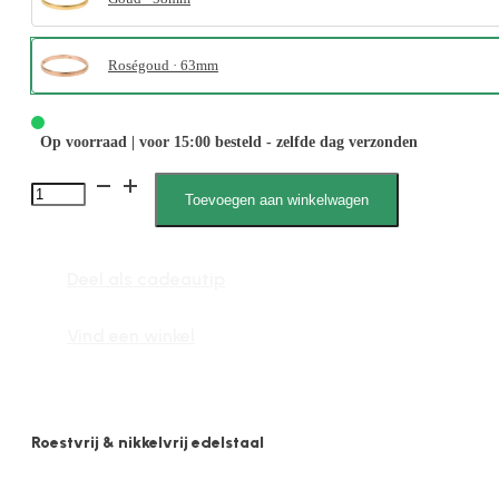
Roségoud · 63mm
Op voorraad | voor 15:00 besteld - zelfde dag verzonden
Sara
Toevoegen aan winkelwagen
2121
L
Deel als cadeautip
aantal
Vind een winkel
Roestvrij & nikkelvrij edelstaal