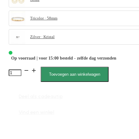
Tricolor · 58mm
Zilver · Kristal
Op voorraad | voor 15:00 besteld - zelfde dag verzonden
Senna
Toevoegen aan winkelwagen
040010,
Oorsteker,
Deel als cadeautip
One
Piece,
Vind een winkel
Piercing
aantal