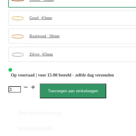
Goud · 63mm
Roségoud · 58mm
Zilver · 63mm
Op voorraad | voor 15:00 besteld - zelfde dag verzonden
Sophie
Toevoegen aan winkelwagen
2055
M
Deel als cadeautip
aantal
Vind een winkel