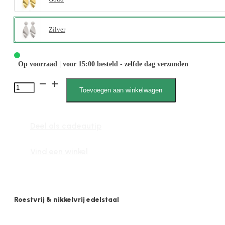
Zilver
Op voorraad | voor 15:00 besteld - zelfde dag verzonden
Stella
Toevoegen aan winkelwagen
050016,
Oorhanger,
Deel als cadeautip
Ovaal
Gesloten
Vind een winkel
Lang
aantal
Roestvrij & nikkelvrij edelstaal