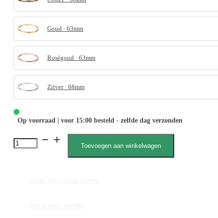
Goud · 63mm
Roségoud · 63mm
Zilver · 68mm
Op voorraad | voor 15:00 besteld - zelfde dag verzonden
Tess
Toevoegen aan winkelwagen
012118
XL
Deel als cadeautip
aantal
Vind een winkel