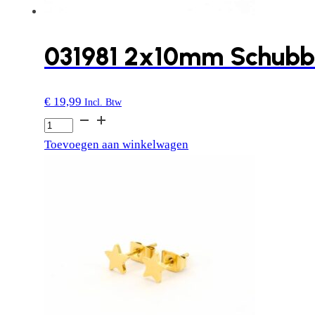
031981 2x10mm Schub
€
19,99
Incl. Btw
031981
2x10mm
Toevoegen aan winkelwagen
Schubben
aantal