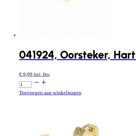
041924, Oorsteker, Hart
€
9,99
Incl. Btw
041924,
Oorsteker,
Toevoegen aan winkelwagen
Hart
Groot
aantal