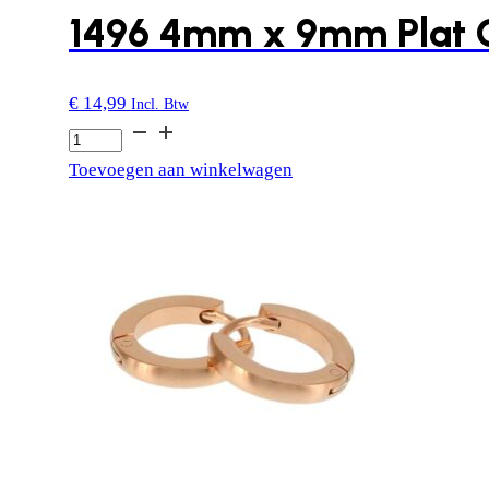
1496 4mm x 9mm Plat 
€
14,99
Incl. Btw
1496
4mm
Toevoegen aan winkelwagen
x
9mm
Plat
Glans
aantal