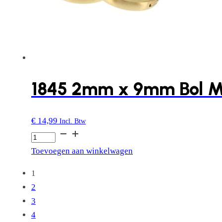
1845 2mm x 9mm Bol M
€
14,99
Incl. Btw
1845
2mm
Toevoegen aan winkelwagen
x
1
9mm
2
Bol
3
Mat
4
aantal