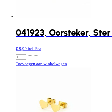
041923, Oorsteker, Ster
€
9,99
Incl. Btw
041923,
Oorsteker,
Toevoegen aan winkelwagen
Ster
Groot
aantal