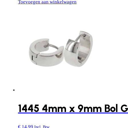
4mm
Toevoegen aan winkelwagen
x
9mm
Bol
Glans
aantal
1445 4mm x 9mm Bol G
€
14,99
Incl. Btw