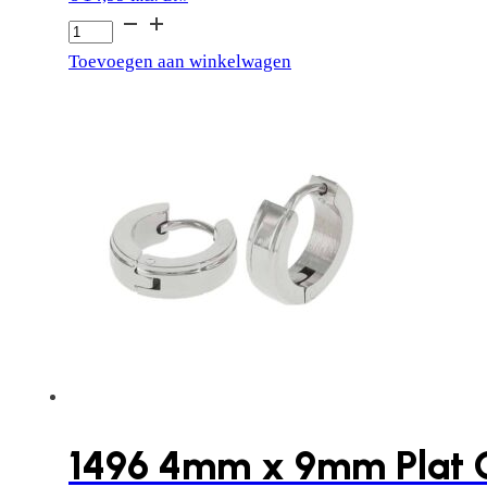
1445
4mm
Toevoegen aan winkelwagen
x
9mm
Bol
Glans
aantal
1496 4mm x 9mm Plat 