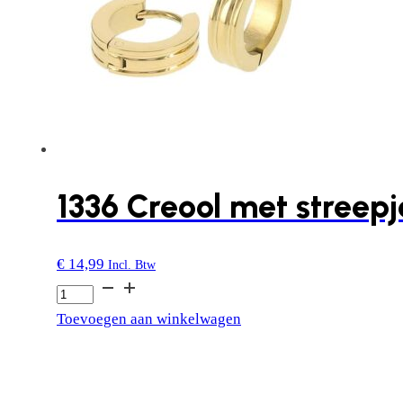
1336 Creool met streepje
€
14,99
Incl. Btw
1336
Creool
Toevoegen aan winkelwagen
met
streepje
|