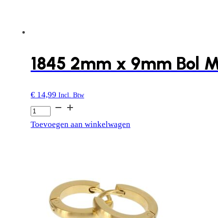
1845 2mm x 9mm Bol M
€
14,99
Incl. Btw
1845
2mm
Toevoegen aan winkelwagen
x
9mm
Bol
Mat
aantal