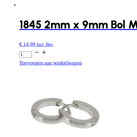
1845 2mm x 9mm Bol M
€
14,99
Incl. Btw
1845
2mm
Toevoegen aan winkelwagen
x
9mm
Bol
Mat
aantal