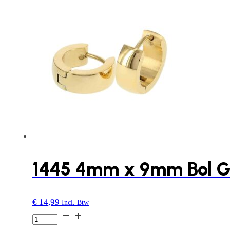
streepje
|
Oorbellen
|
Kalli
Jewelry
aantal
1445 4mm x 9mm Bol G
€
14,99
Incl. Btw
1445