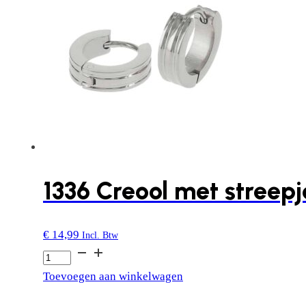
Oorbellen
|
Kalli
Jewelry
aantal
1336 Creool met streepje
€
14,99
Incl. Btw
1336
Creool
Toevoegen aan winkelwagen
met