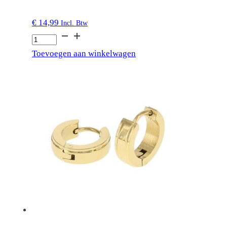
€
14,99
Incl. Btw
1496
4mm
Toevoegen aan winkelwagen
x
9mm
Plat
Glans
aantal