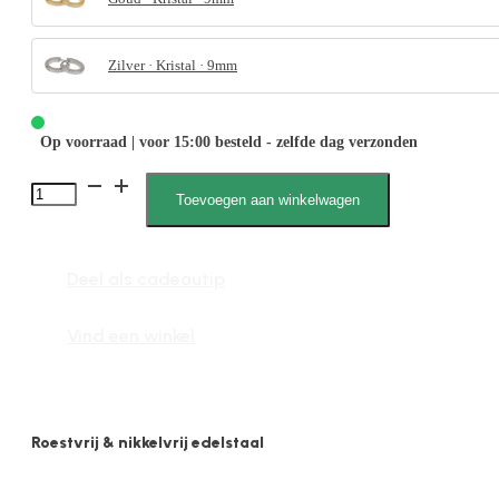
Zilver · Kristal · 9mm
Op voorraad | voor 15:00 besteld - zelfde dag verzonden
Yasmin
Toevoegen aan winkelwagen
031868
2mm
Deel als cadeautip
x
9mm
Vind een winkel
Zirkonia
Steen
aantal
Roestvrij & nikkelvrij edelstaal