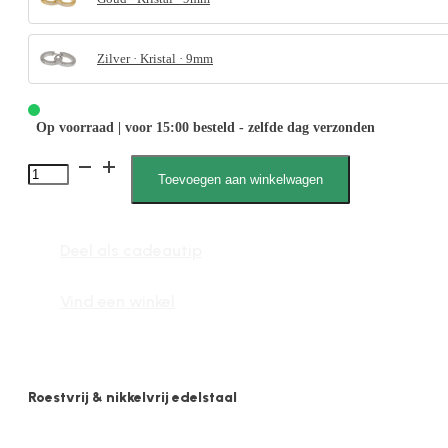
Zilver · Kristal · 9mm
Op voorraad | voor 15:00 besteld - zelfde dag verzonden
Yasmin
Toevoegen aan winkelwagen
031868
2mm
Deel als cadeautip
x
9mm
Vind een winkel
Zirkonia
Steen
aantal
Roestvrij & nikkelvrij edelstaal