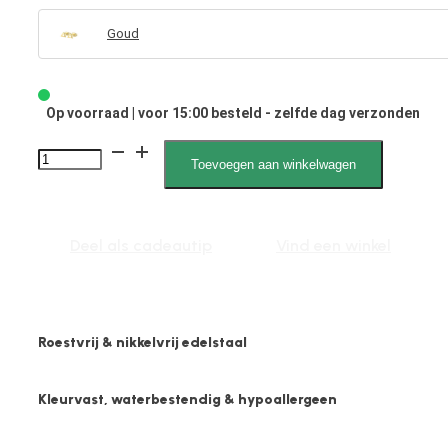
Goud
Op voorraad | voor 15:00 besteld - zelfde dag verzonden
Wibke
Toevoegen aan winkelwagen
041933
Driehoek
6mm
Deel als cadeautip
Vind een winkel
aantal
Roestvrij & nikkelvrij edelstaal
Kleurvast, waterbestendig & hypoallergeen