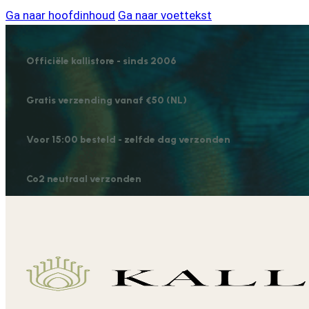
Ga naar hoofdinhoud
Ga naar voettekst
Officiële kallistore - sinds 2006
Gratis verzending vanaf €50 (NL)
Voor 15:00 besteld - zelfde dag verzonden
Co2 neutraal verzonden