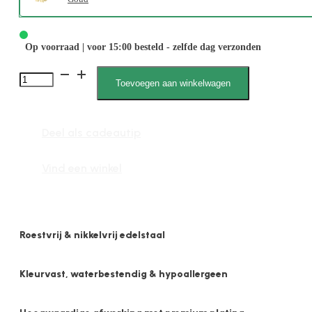
Op voorraad | voor 15:00 besteld - zelfde dag verzonden
Wibke
Toevoegen aan winkelwagen
041933
Driehoek
Deel als cadeautip
6mm
aantal
Vind een winkel
Roestvrij & nikkelvrij edelstaal
Kleurvast, waterbestendig & hypoallergeen