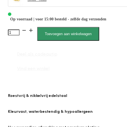
Op voorraad | voor 15:00 besteld - zelfde dag verzonden
1999
Toevoegen aan winkelwagen
3mm
x
Deel als cadeautip
9mm
Gehamerd
Vind een winkel
aantal
Roestvrij & nikkelvrij edelstaal
Kleurvast, waterbestendig & hypoallergeen